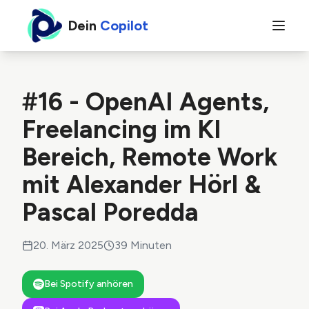
Dein
Copilot
#16 - OpenAI Agents,
Freelancing im KI
Bereich, Remote Work
mit Alexander Hörl &
Pascal Poredda
20. März 2025
39
Minuten
Bei Spotify anhören