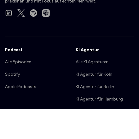
praxisnah und mit Fokus auf echten Mehrwert.
LinkedIn
X
Spotify
Apple Podcasts
Podcast
KI Agentur
Alle Episoden
Alle KI Agenturen
Spotify
KI Agentur für Köln
Apple Podcasts
KI Agentur für Berlin
KI Agentur für Hamburg
KI Agentur für München
KI Agentur für Bonn