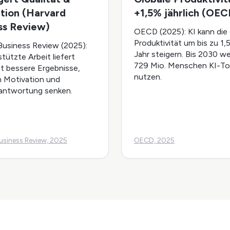
tion (Harvard
+1,5% jährlich (OEC
ss Review)
OECD (2025): KI kann die 
Produktivität um bis zu 1,
Business Review (2025):
Jahr steigern. Bis 2030 w
tützte Arbeit liefert
729 Mio. Menschen KI-To
nt bessere Ergebnisse,
nutzen.
n Motivation und
antwortung senken.
usiness Review, 2025
OECD, 2025