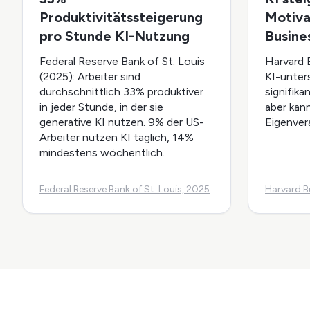
Produktivitätssteigerung
Motiva
pro Stunde KI-Nutzung
Busine
Federal Reserve Bank of St. Louis
Harvard 
(2025): Arbeiter sind
KI-unters
durchschnittlich 33% produktiver
signifika
in jeder Stunde, in der sie
aber kan
generative KI nutzen. 9% der US-
Eigenver
Arbeiter nutzen KI täglich, 14%
mindestens wöchentlich.
Federal Reserve Bank of St. Louis, 2025
Harvard B