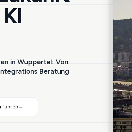
 KI
men in Wuppertal: Von
 Integrations Beratung
rfahren
→