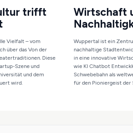
tur trifft
Wirtschaft 
t
Nachhaltigk
le Vielfalt – vom
Wuppertal ist ein Zent
ch über das Von der
nachhaltige Stadtentwick
eatertraditionen. Diese
in eine innovative Wirt
Startup-Szene und
wie KI Chatbot Entwickl
niversität und dem
Schwebebahn als weltwei
uert wird.
für den Pioniergeist der 